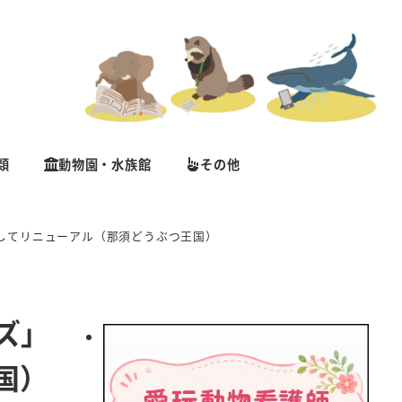
類
動物園・水族館
その他
してリニューアル（那須どうぶつ王国）
ズ」
国）