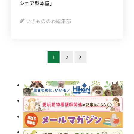
シェア型本屋」
いきもののわ編集部
投
1
2
稿
の
ペ
ー
ジ
送