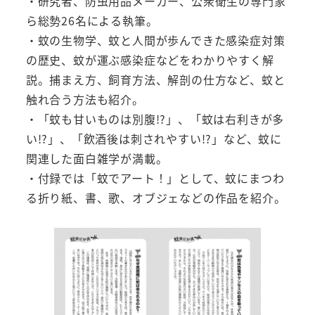
・研究者、防虫用品メーカー、公衆衛生の専門家
ら総勢26名による執筆。
・蚊の生物学、蚊と人間が歩んできた感染症対策
の歴史、蚊が運ぶ感染症などをわかりやすく解
説。捕まえ方、飼育方法、解剖の仕方など、蚊と
触れ合う方法も紹介。
・「蚊も甘いものは別腹!?」、「蚊は右利きが多
い!?」、「飲酒後は刺されやすい!?」など、蚊に
関連した面白雑学が満載。
・付録では「蚊でアート！」として、蚊にまつわ
る折り紙、書、歌、オブジェなどの作品を紹介。