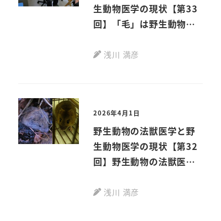
生動物医学の現状【第33
回】「毛」は野生動物の
法獣医学でも重要物的証
拠
浅川 満彦
2026年4月1日
野生動物の法獣医学と野
生動物医学の現状【第32
回】野生動物の法獣医学
が考古学分野でも貢献―
北海道の遺跡から出土し
浅川 満彦
た骨や歯などの鑑定（後