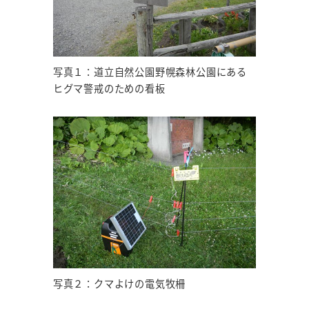
写真１：道立自然公園野幌森林公園にある
ヒグマ警戒のための看板
写真２：クマよけの電気牧柵