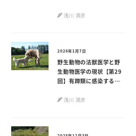
報の整理に、爬虫類／鳥
獣の新刊を活用されてみ
浅川 満彦
ては？－令和版学問ノス
スメ
2026年1月7日
野生動物の法獣医学と野
生動物医学の現状【第29
回】有蹄類に感染するウ
イルスはなんで畜舎の犬
や猫へ感染しない？ －
浅川 満彦
「鯨偶蹄類」進化・生態
からの考察
2025年12月3日