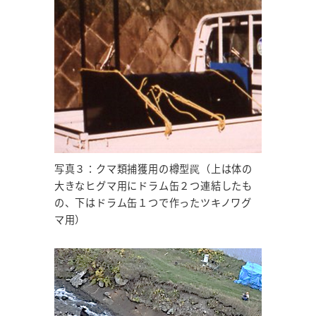
写真３：クマ類捕獲用の樽型罠（上は体の
大きなヒグマ用にドラム缶２つ連結したも
の、下はドラム缶１つで作ったツキノワグ
マ用）