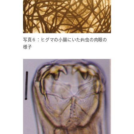
写真６：ヒグマの小腸にいた鉤虫の肉眼の
様子