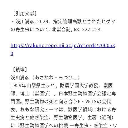
［引用文献］
・浅川満彦. 2024．指定管理鳥獣とされたヒグマ
の寄生虫について. 北獣会誌, 68: 222-224.
https://rakuno.repo.nii.ac.jp/records/200053
0
【執筆】
浅川満彦（あさかわ・みつひこ）
1959年山梨県生まれ。酪農学園大学教授、獣医
師、博士（獣医学）。日本野生動物医学会認定専
門医。野生動物の死と向き合うF・VETSの会代
表。おもな研究テーマは、獣医学領域における寄
生虫病と他感染症、野生動物医学。主著（近刊）
に『野生動物医学への挑戦 ―寄生虫・感染症・ワ