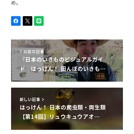
め。
以前の記事
『日本のいきものビジュアルガイ
ド はっけん！ 田んぼのいきも…
新しい記事
はっけん！ 日本の爬虫類・両生類
【第14回】リュウキュウアオ…