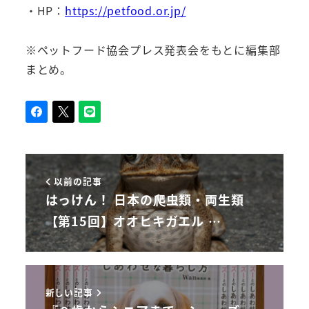
・HP：
https://petfood.or.jp/
※ペットフード協会プレス発表会をもとに編集部
まとめ。
以前の記事
はっけん！ 日本の爬虫類・両生類
【第15回】オオヒキガエル …
新しい記事