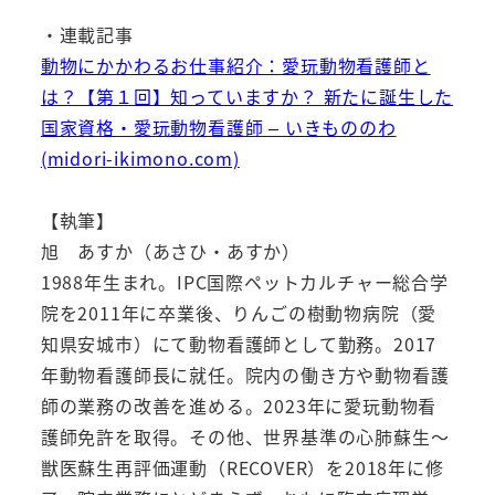
・連載記事
動物にかかわるお仕事紹介：愛玩動物看護師と
は？【第１回】知っていますか？ 新たに誕生した
国家資格・愛玩動物看護師 – いきもののわ
(midori-ikimono.com)
【執筆】
旭 あすか（あさひ・あすか）
1988年生まれ。IPC国際ペットカルチャー総合学
院を2011年に卒業後、りんごの樹動物病院（愛
知県安城市）にて動物看護師として勤務。2017
年動物看護師長に就任。院内の働き方や動物看護
師の業務の改善を進める。2023年に愛玩動物看
護師免許を取得。その他、世界基準の心肺蘇生～
獣医蘇生再評価運動（RECOVER）を2018年に修