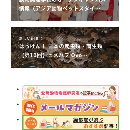
情報（アジア動物ペットスタイ…
新しい記事
はっけん！ 日本の爬虫類・両生類
【第10回】ヒメハブ Ovo…