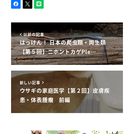
以前の記事
はっけん！ 日本の爬虫類・両生類
【第５回】ニホントカゲPle…
新しい記事
ウサギの家庭医学【第２回】皮膚疾
患・体表腫瘤 前編