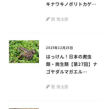
キナワキノボリトカゲ
Diploderma
polygonatum
関 慎太郎
polygonatum
(Hallowell, 1861)
2025年12月25日
はっけん！日本の爬虫
類・両生類【第27回】ナ
ゴヤダルマガエル
Pelophylax porosus
brevipodus
(Ito, 1941)
関 慎太郎