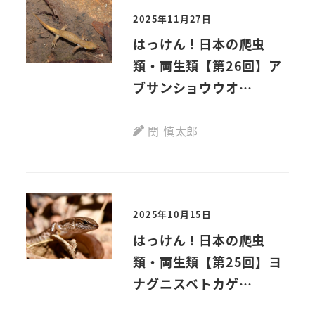
2025年11月27日
はっけん！日本の爬虫
類・両生類【第26回】ア
ブサンショウウオ
Hynobius abuensis
(Matsui, Okawa,
関 慎太郎
Nishikawa et
Tominaga, 2019)
2025年10月15日
はっけん！日本の爬虫
類・両生類【第25回】ヨ
ナグニスベトカゲ
Scincella dunan