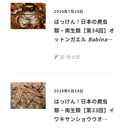
2026年7月10日
はっけん！日本の爬虫
類・両生類【第34回】オ
ットンガエル
Babina
subaspera
(Barbour,
1908)
関 慎太郎
2026年6月18日
はっけん！日本の爬虫
類・両生類【第33回】イ
ワキサンショウウオ
Hynobius sengokui