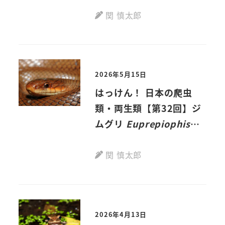
(Matsui, Misawa,
関 慎太郎
Yoshikawa et
Nishikawa, 2022)
2026年5月15日
はっけん！ 日本の爬虫
類・両生類【第32回】ジ
ムグリ
Euprepiophis
conspicillatus
(Boie,
1826)
関 慎太郎
2026年4月13日