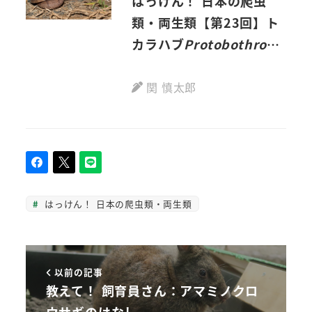
はっけん！ 日本の爬虫
類・両生類【第23回】ト
カラハブ
Protobothrops
tokarensis
(Nagai,
1928)
関 慎太郎
はっけん！ 日本の爬虫類・両生類
以前の記事
教えて！ 飼育員さん：アマミノクロ