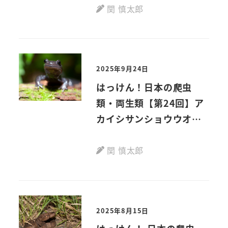
(Koizumi, Ota et
関 慎太郎
Hikida, 2022)
2025年9月24日
はっけん！日本の爬虫
類・両生類【第24回】ア
カイシサンショウウオ
Hynobius katoi
(Matsui, Kokuryo,
関 慎太郎
Misawa et Nishikawa,
2004)
2025年8月15日