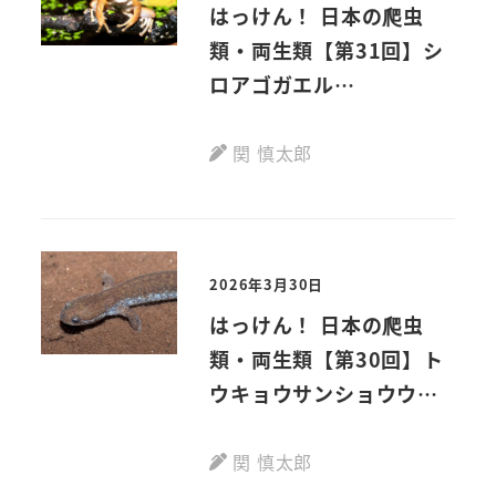
はっけん！ 日本の爬虫
類・両生類【第31回】シ
ロアゴガエル
Polypedates
leucomystax
関 慎太郎
(Gravenhorst, 1829)
2026年3月30日
はっけん！ 日本の爬虫
類・両生類【第30回】ト
ウキョウサンショウウオ
Hynobius tokyoensis
(Tago, 1931)
関 慎太郎