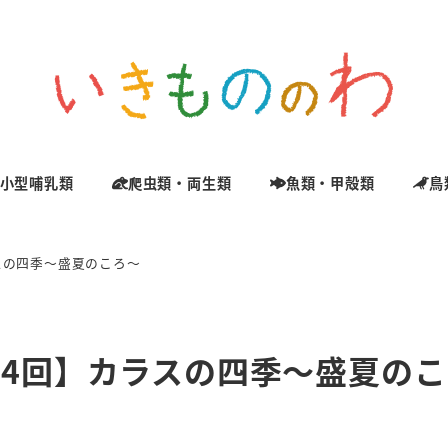
小型哺乳類
爬虫類・両生類
魚類・甲殻類
鳥
スの四季～盛夏のころ～
14回】カラスの四季～盛夏の