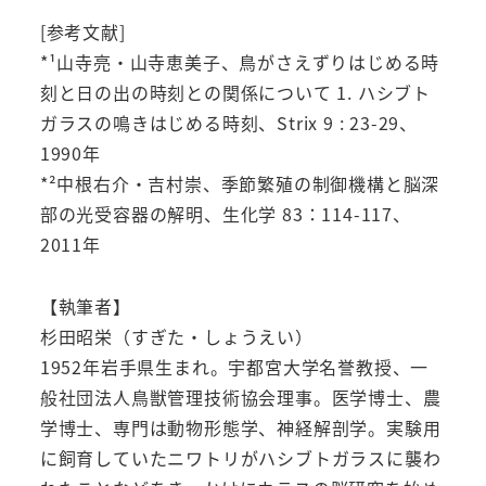
[参考文献]
*¹山寺亮・山寺恵美子、鳥がさえずりはじめる時
刻と日の出の時刻との関係について 1. ハシブト
ガラスの鳴きはじめる時刻、Strix 9 : 23-29、
1990年
*²中根右介・吉村崇、季節繁殖の制御機構と脳深
部の光受容器の解明、生化学 83：114-117、
2011年
【執筆者】
杉田昭栄（すぎた・しょうえい）
1952年岩手県生まれ。宇都宮大学名誉教授、一
般社団法人鳥獣管理技術協会理事。医学博士、農
学博士、専門は動物形態学、神経解剖学。実験用
に飼育していたニワトリがハシブトガラスに襲わ