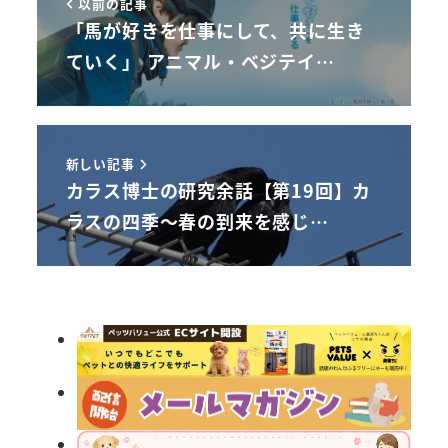
以前の記事
「馬が好きを仕事にして、共に生き
ていく」 アニマル・ベジテイ…
新しい記事
カラス博士の研究余話【第19回】カ
ラスの四季～春の到来を感じ…