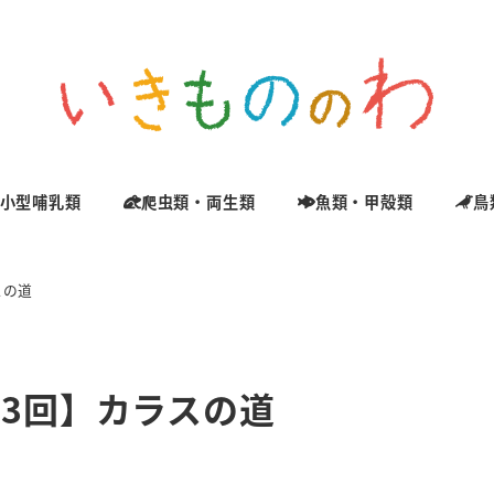
小型哺乳類
爬虫類・両生類
魚類・甲殻類
鳥
スの道
3回】カラスの道