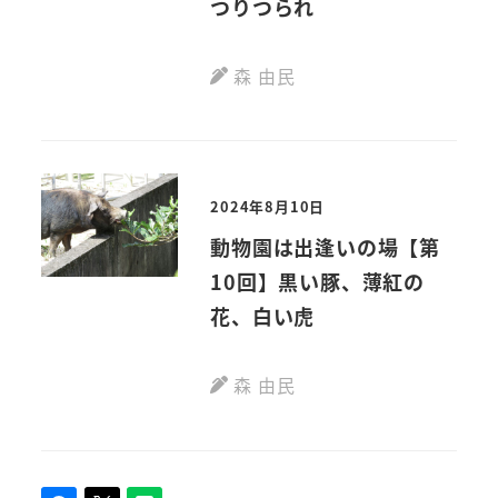
つりつられ
森 由民
2024年8月10日
動物園は出逢いの場【第
10回】黒い豚、薄紅の
花、白い虎
森 由民