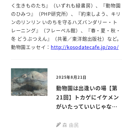
く生きものたち』（いずれも緑書房）、『動物園
のひみつ』（PHP研究所）、『約束しよう、キリ
ンのリンリン いのちを守るハズバンダリー・ト
レーニング』（フレーベル館）、『春・夏・秋・
冬 どうぶつえん』（共著／東洋館出版社）など。
動物園エッセイ：
http://kosodatecafe.jp/zoo/
2025年8月21日
動物園は出逢いの場【第
21回】トカゲにイケメン
がいたっていいじゃない
か コモドオオトカゲのタ
ロウ
森 由民