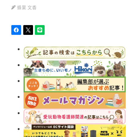
蜂巣 文香