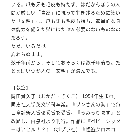
いる。爪も牙も毛皮も持たず、はだかんぼうの人
間が厳しい「自然」に抗って生き残るために築い
た「文明」は、爪も牙も毛皮も持ち、驚異的な身
体能力を備えた猫にはたぶん必要のないものなの
だろう。
ただ、いるだけ。
変わらぬまま。
数千年前から、そしておそらくは数千年後も。た
とえばいつか人の「文明」が滅んでも。
【執筆】
岡田貴久子（おかだ・きくこ） 1954年生まれ。
同志社大学英文学科卒業。『ブンさんの海』で毎
日童話新人賞優秀賞を受賞。『うみうります』と
改題し、白泉社より刊行。作品に『ベビーシッタ
ーはアヒル！？』（ポプラ社）『怪盗クロネコ