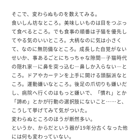
そこで、変わらぬものを数えてみる。
食いしん坊なところ。美味しいものは目をつぶっ
て食べるところ。でも食事の順番は子猫を優先し
てやる気のいいところ。大柄なのに気は小さく
て、なのに無防備なところ。成長した自覚がない
せいか、事あるごとにちっちゃな隙間―子猫時代
の隠れ家―に鼻を突っ込む―鼻しか入らない―と
ころ。ドアやカーテンを上手に開ける頭脳派なと
ころ。運動嫌いなところ。後足の爪切りも嫌いだ
し、病院へ行くのはもっと嫌いで、「慣れ」とか
「諦め」とかが行動の選択肢にないこと……と、
こうして挙げてみて気がついた。
変わらぬところのほうが断然多い。
というか、からだという器が19年分古くなった他
には何も変わっていない。