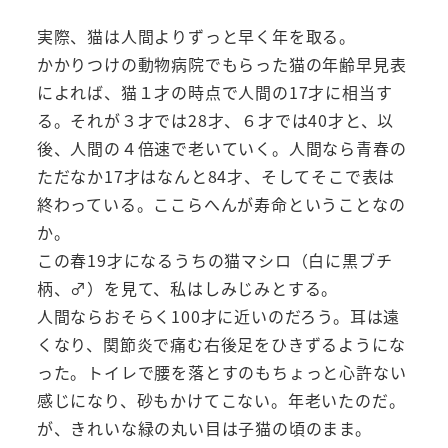
実際、猫は人間よりずっと早く年を取る。
かかりつけの動物病院でもらった猫の年齢早見表
によれば、猫１才の時点で人間の17才に相当す
る。それが３才では28才、６才では40才と、以
後、人間の４倍速で老いていく。人間なら青春の
ただなか17才はなんと84才、そしてそこで表は
終わっている。ここらへんが寿命ということなの
か。
この春19才になるうちの猫マシロ（白に黒ブチ
柄、♂）を見て、私はしみじみとする。
人間ならおそらく100才に近いのだろう。耳は遠
くなり、関節炎で痛む右後足をひきずるようにな
った。トイレで腰を落とすのもちょっと心許ない
感じになり、砂もかけてこない。年老いたのだ。
が、きれいな緑の丸い目は子猫の頃のまま。