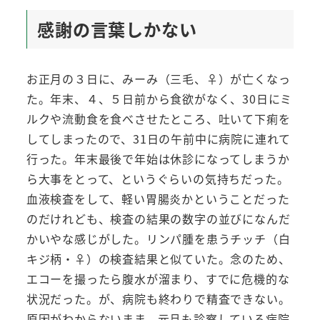
感謝の言葉しかない
お正月の３日に、みーみ（三毛、♀）が亡くなっ
た。年末、４、５日前から食欲がなく、30日にミ
ルクや流動食を食べさせたところ、吐いて下痢を
してしまったので、31日の午前中に病院に連れて
行った。年末最後で年始は休診になってしまうか
ら大事をとって、というぐらいの気持ちだった。
血液検査をして、軽い胃腸炎かということだった
のだけれども、検査の結果の数字の並びになんだ
かいやな感じがした。リンパ腫を患うチッチ（白
キジ柄・♀）の検査結果と似ていた。念のため、
エコーを撮ったら腹水が溜まり、すでに危機的な
状況だった。が、病院も終わりで精査できない。
原因がわからないまま、元旦も診察している病院