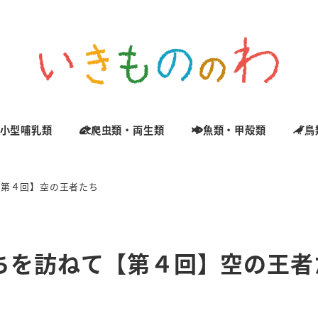
小型哺乳類
爬虫類・両生類
魚類・甲殻類
鳥
【第４回】空の王者たち
ちを訪ねて【第４回】空の王者