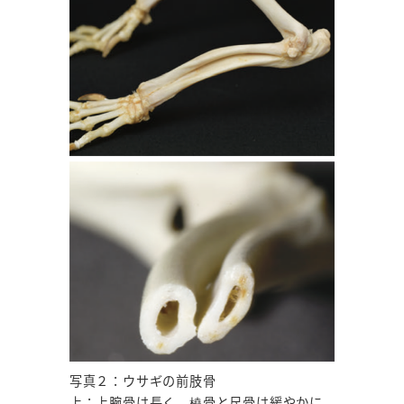
写真２：ウサギの前肢骨
上：上腕骨は長く、橈骨と尺骨は緩やかに