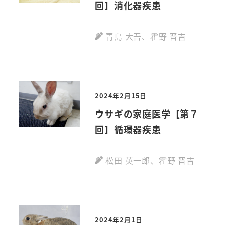
回】消化器疾患
青島 大吾
、
霍野 晋吉
2024年2月15日
ウサギの家庭医学【第７
回】循環器疾患
松田 英一郎
、
霍野 晋吉
2024年2月1日