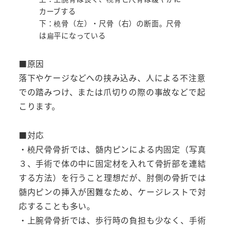
カーブする
下：橈骨（左）・尺骨（右）の断面。尺骨
は扁平になっている
■原因
落下やケージなどへの挟み込み、人による不注意
での踏みつけ、または爪切りの際の事故などで起
こります。
■対応
・橈尺骨骨折では、髄内ピンによる内固定（写真
３、手術で体の中に固定材を入れて骨折部を連結
する方法）を行うこと理想だが、肘側の骨折では
髄内ピンの挿入が困難なため、ケージレストで対
応することも多い。
・上腕骨骨折では、歩行時の負担も少なく、手術