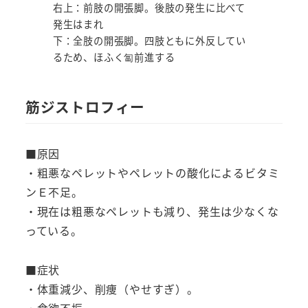
右上：前肢の開張脚。後肢の発生に比べて
発生はまれ
下：全肢の開張脚。四肢ともに外反してい
るため、ほふく匐前進する
筋ジストロフィー
■原因
・粗悪なペレットやペレットの酸化によるビタミ
ンＥ不足。
・現在は粗悪なペレットも減り、発生は少なくな
っている。
■症状
・体重減少、削痩（やせすぎ）。
・食欲不振。