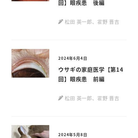
回】眼疾患 後編
松田 英一郎
、
霍野 晋吉
2024年6月4日
ウサギの家庭医学【第14
回】眼疾患 前編
松田 英一郎
、
霍野 晋吉
2024年5月8日