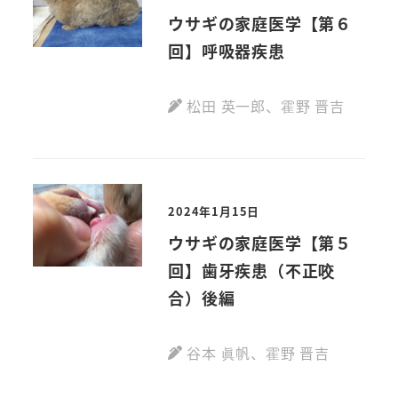
ウサギの家庭医学【第６
回】呼吸器疾患
松田 英一郎
、
霍野 晋吉
2024年1月15日
ウサギの家庭医学【第５
回】歯牙疾患（不正咬
合）後編
谷本 眞帆
、
霍野 晋吉