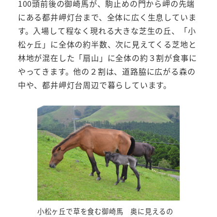
100頭前後の御崎馬が、駒止めの門から岬の先端
にある都井岬灯台まで、全体に広く生息していま
す。入場して程なく現れる大きな芝生の丘、「小
松ヶ丘」に全体の約半数、次に見えてくる芝地と
林地が混在した「扇山」に全体の約３割が食事に
やってきます。他の２割は、道路脇に広がる森の
中や、都井岬灯台周辺で暮らしています。
小松ヶ丘で草を食む御崎馬 奥に見えるの