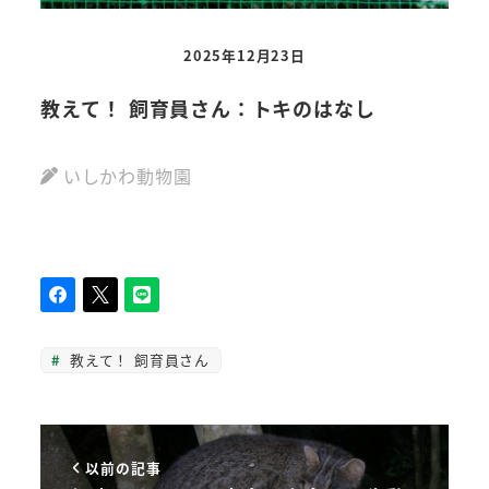
2025年12月23日
教えて！ 飼育員さん：トキのはなし
教え
ラ
いしかわ動物園
教えて！ 飼育員さん
以前の記事