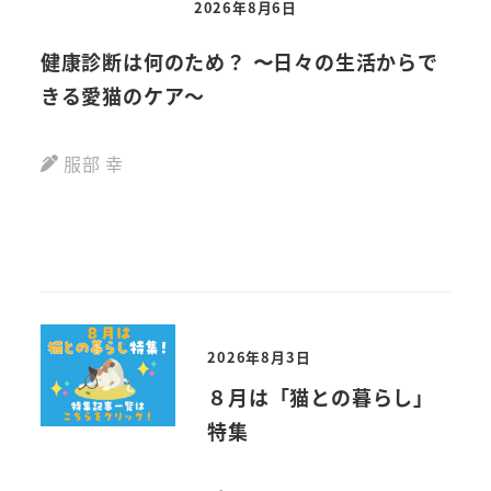
2026年8月6日
健康診断は何のため？ 〜日々の生活からで
【
きる愛猫のケア～
動画
服部 幸
2026年8月3日
８月は「猫との暮らし」
特集