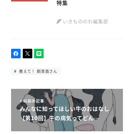
特集
いきもののわ編集部
教えて！ 飼育員さん
以前の記事
みんなに知ってほしい牛のおはなし
【第10回】牛の病気ってどん…