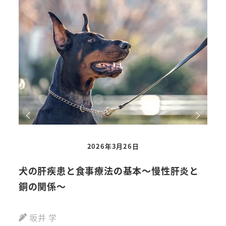
2026年3月26日
犬の肝疾患と食事療法の基本～慢性肝炎と
犬
銅の関係～
酒
坂井 学