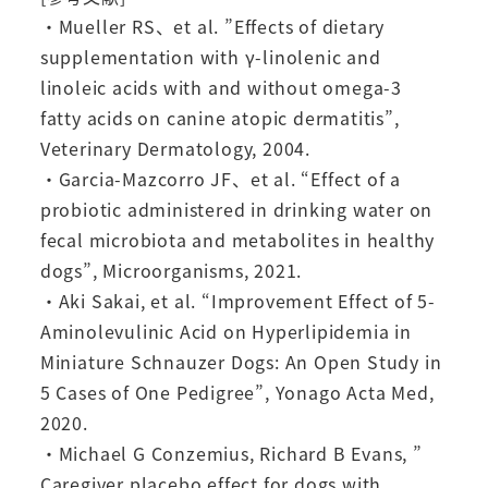
・Mueller RS、et al. ”Effects of dietary
supplementation with γ-linolenic and
linoleic acids with and without omega-3
fatty acids on canine atopic dermatitis”,
Veterinary Dermatology, 2004.
・Garcia-Mazcorro JF、et al. “Effect of a
probiotic administered in drinking water on
fecal microbiota and metabolites in healthy
dogs”, Microorganisms, 2021.
・Aki Sakai, et al. “Improvement Effect of 5-
Aminolevulinic Acid on Hyperlipidemia in
Miniature Schnauzer Dogs: An Open Study in
5 Cases of One Pedigree”, Yonago Acta Med,
2020.
・Michael G Conzemius, Richard B Evans, ”
Caregiver placebo effect for dogs with