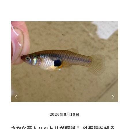
2026年8月10日
さかな芸人ハットリが解説！ 外来種を知ろ
【