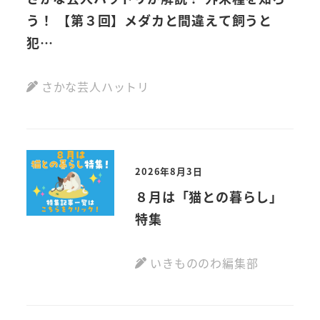
う！ 【第３回】メダカと間違えて飼うと
動画
犯…
さかな芸人ハットリ
2026年8月3日
８月は「猫との暮らし」
特集
いきもののわ編集部