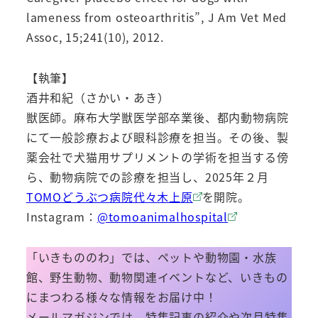
lameness from osteoarthritis”, J Am Vet Med
Assoc, 15;241(10), 2012.
【執筆】
酒井和紀（さかい・あき）
獣医師。麻布大学獣医学部卒業後、都内動物病院
にて一般診療および眼科診療を担当。その後、製
薬会社で犬猫用サプリメントの学術を担当する傍
ら、動物病院での診療を担当し、2025年２月
TOMOどうぶつ病院代々木上原
を開院。
Instagram：
@tomoanimalhospital
「いきもののわ」では、ペットや動物園・水族
館、野生動物、動物関連イベントなど、いきもの
にまつわる様々な情報をお届け中！
メールマガジンでは、特集記事の紹介や次月特集