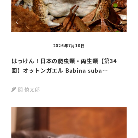
2026年7月10日
はっけん！日本の爬虫類・両生類【第34
はっ
回】オットンガエル Babina suba…
回】
関 慎太郎
関