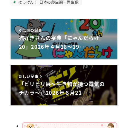
はっけん！ 日本の爬虫類・両生類
以前の記事
猫好きさんの祭典「にゃんだらけ
20」2026年４月18～19…
新しい記事
「ビリビリ展～生き物が持つ電気の
チカラ～」2026年６月21…