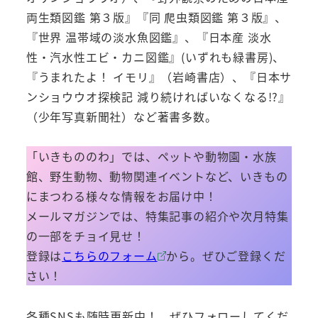
両生類図鑑 第３版』『同 爬虫類図鑑 第３版』、
『世界 温帯域の淡水魚図鑑』、『日本産 淡水
性・汽水性エビ・カニ図鑑』(いずれも緑書房)、
『うまれたよ！ イモリ』（岩崎書店）、『日本サ
ンショウウオ探検記 減り続ければいなくなる!?』
（少年写真新聞社）など著書多数。
「いきもののわ」では、ペットや動物園・水族
館、野生動物、動物関連イベントなど、いきもの
にまつわる様々な情報をお届け中！
メールマガジンでは、特集記事の紹介や次月特集
の一部をチョイ見せ！
登録は
こちらのフォーム
から。ぜひご登録くだ
さい！
各種SNSも随時更新中！ ぜひフォローしてくだ