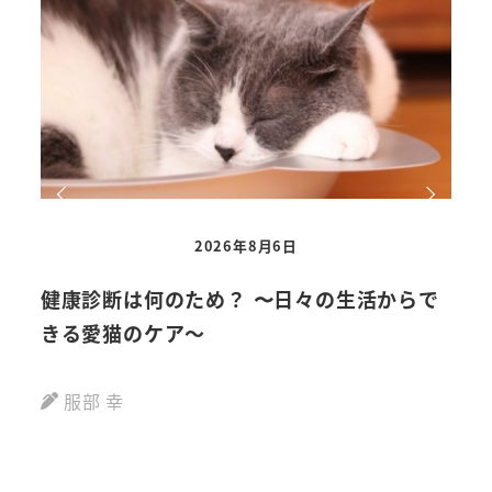
2026年8月6日
健康診断は何のため？ 〜日々の生活からで
【
きる愛猫のケア～
動画
服部 幸