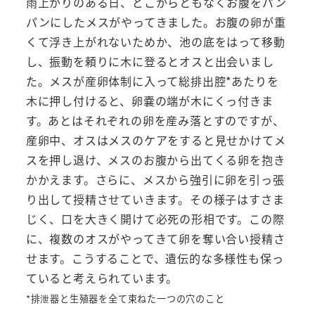
雨上がりのある日、どこからともなくお腹をパン
パンにしたメスがやってきました。お腹の卵が重
くて浮き上がれないためか、池の底をはって移動
し、振動を頼りに木に登るとオスと出会いまし
た。メスが産卵体制に入って総排出腔*あたりを
木に押し付けると、卵嚢の端が木にくっ付きま
す。あとはそれぞれの卵を産み落とすのですが、
産卵中、オスはメスのケアをすると見せかけてメ
スを押し退け、メスのお腹から出てくる卵を抱き
かかえます。さらに、メスから強引に卵を引っ張
り出して授精させていきます。その様子はすさま
じく、口を大きく開けて必死の形相です。この際
に、複数のオスがやってきて卵を奪い合い授精さ
せます。こうすることで、遺伝的な多様性も保っ
ていると考えられています。
*排泄器と生殖器を全て束ねた一つの穴のこと