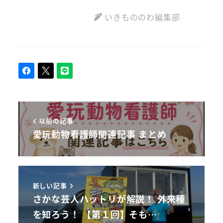
いきもののわ編集部
以前の記事
愛玩動物看護師関連記事 まとめ
新しい記事
さかな芸人ハットリが解説！ 外来種
を知ろう！ 【第１回】そも…