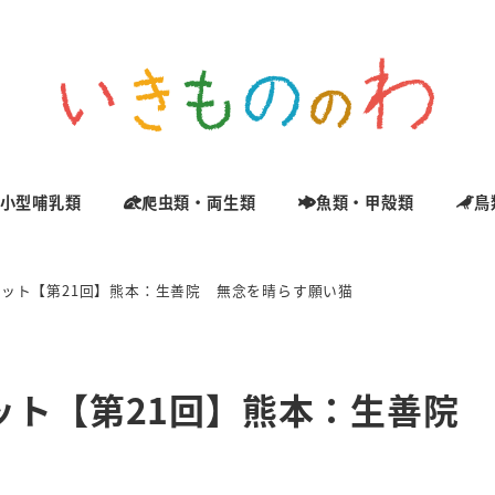
小型哺乳類
爬虫類・両生類
魚類・甲殻類
鳥
ット【第21回】熊本：生善院 無念を晴らす願い猫
ット【第21回】熊本：生善院