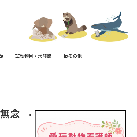
類
動物園・水族館
その他
 無念