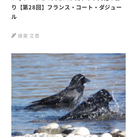
り【第28回】フランス・コート・ダジュー
を
ル
蜂巣 文香