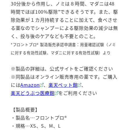
30分後から作用し、ノミは８時間、マダニは48
時間でほぼ100%駆除*できるそうです。また、駆
除効果が１カ月持続することに加えて、食べさせ
る薬なのでシャンプーによる駆除効果の減少は無
く、投与後のケアなども不要とのこと。
*フロントプロ® 製造販売承認申請書：用量確認試験（ノミ
に対する有効性試験、マダニに対する有効性試験）より
※製品の詳細は、公式サイトをご確認ください
※同製品はオンライン販売専用の薬です。ご購入
には
Amazon
、
楽天ペット館
、
楽天どうぶつ医療館
をご利用ください
【製品概要】
・製品名…フロントプロ®
・規格…XS、S、M、L