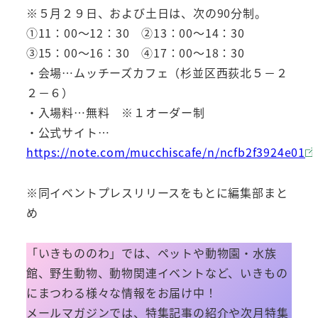
※５月２９日、および土日は、次の90分制。
①11：00～12：30 ②13：00～14：30
③15：00～16：30 ④17：00～18：30
・会場…ムッチーズカフェ（杉並区西荻北５－２
２－６）
・入場料…無料 ※１オーダー制
・公式サイト…
https://note.com/mucchiscafe/n/ncfb2f3924e01
※同イベントプレスリリースをもとに編集部まと
め
「いきもののわ」では、ペットや動物園・水族
館、野生動物、動物関連イベントなど、いきもの
にまつわる様々な情報をお届け中！
メールマガジンでは、特集記事の紹介や次月特集