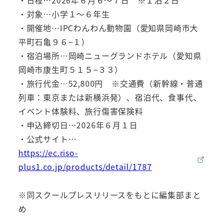
・日程…2026年６月６～７日 ※１泊２日
・対象…小学１～６年生
・開催地…IPCわんわん動物園（愛知県岡崎市大
平町石亀９６−１）
・宿泊場所…岡崎ニューグランドホテル（愛知県
岡崎市康生町５１５−３３）
・旅行代金…52,800円 ※交通費（新幹線・普通
列車：東京または新横浜発）、宿泊代、食事代、
イベント体験料、旅行傷害保険料
・申込締切日…2026年６月１日
・公式サイト…
https://ec.riso-
plus1.co.jp/products/detail/1787
※同スクールプレスリリースをもとに編集部まと
め