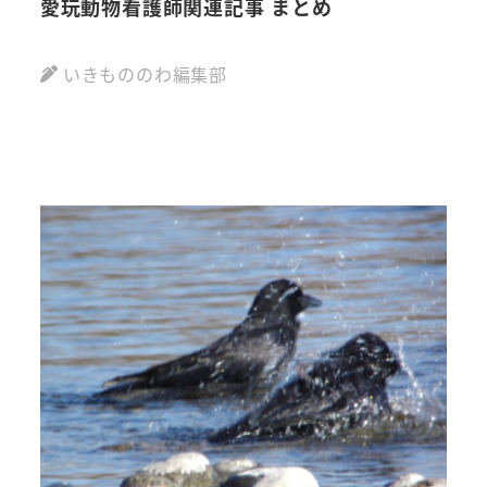
愛玩動物看護師関連記事 まとめ
動
ご
いきもののわ編集部