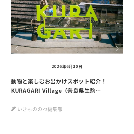
2026年6月30日
動物と楽しむお出かけスポット紹介！
動物
KURAGARI Village（奈良県生駒…
ファ
県
いきもののわ編集部