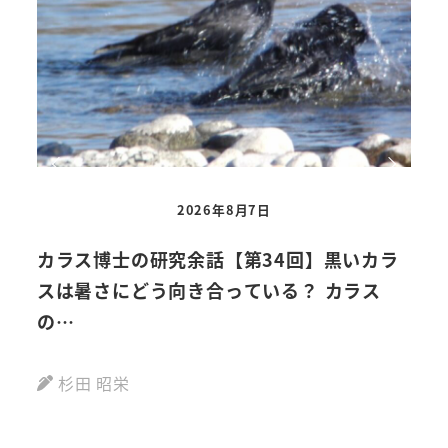
2026年8月7日
カラス博士の研究余話【第34回】黒いカラ
【
スは暑さにどう向き合っている？ カラス
動画
の…
杉田 昭栄