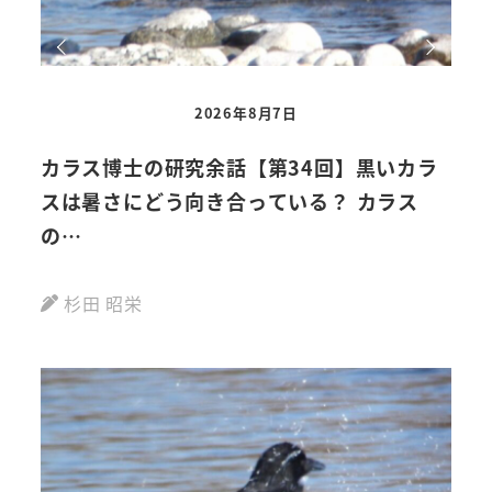
2026年8月7日
カラス博士の研究余話【第34回】黒いカラ
い
スは暑さにどう向き合っている？ カラス
ター
の…
杉田 昭栄